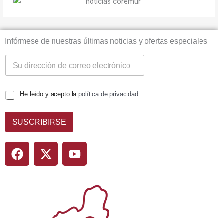
Infórmese de nuestras últimas noticias y ofertas especiales
He leído y acepto la
política de privacidad
SUSCRIBIRSE
F
X
Y
a
-
o
c
t
u
e
w
t
b
i
u
o
t
b