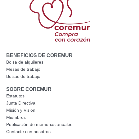
o
t
e
k
e
r
BENEFICIOS DE COREMUR
Bolsa de alquileres
Mesas de trabajo
Bolsas de trabajo
SOBRE COREMUR
Estatutos
Junta Directiva
Misión y Visión
Miembros
Publicación de memorias anuales
Contacte con nosotros