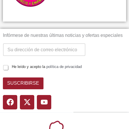
Infórmese de nuestras últimas noticias y ofertas especiales
He leído y acepto la
política de privacidad
SUSCRIBIRSE
F
X
Y
a
-
o
c
t
u
e
w
t
b
i
u