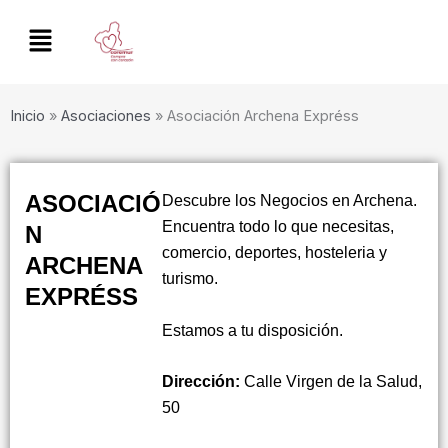
Ir
al
contenido
Inicio
»
Asociaciones
»
Asociación Archena Expréss
ASOCIACIÓ
Descubre los Negocios en Archena.
Encuentra todo lo que necesitas,
N
comercio, deportes, hosteleria y
ARCHENA
turismo.
EXPRÉSS
Estamos a tu disposición.
Dirección:
Calle Virgen de la Salud,
50