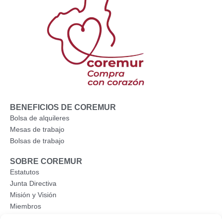
o
t
b
o
t
e
k
e
r
BENEFICIOS DE COREMUR
Bolsa de alquileres
Mesas de trabajo
Bolsas de trabajo
SOBRE COREMUR
Estatutos
Junta Directiva
Misión y Visión
Miembros
Publicación de memorias anuales